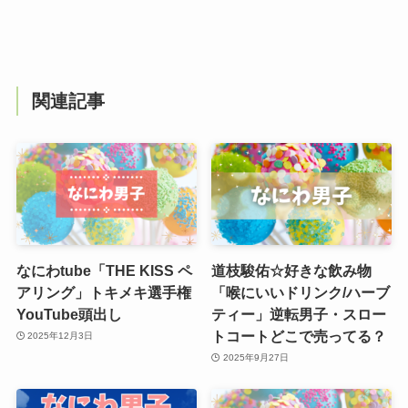
関連記事
なにわtube「THE KISS ペ
道枝駿佑☆好きな飲み物
アリング」トキメキ選手権
「喉にいいドリンク/ハーブ
YouTube頭出し
ティー」逆転男子・スロー
トコートどこで売ってる？
2025年12月3日
2025年9月27日