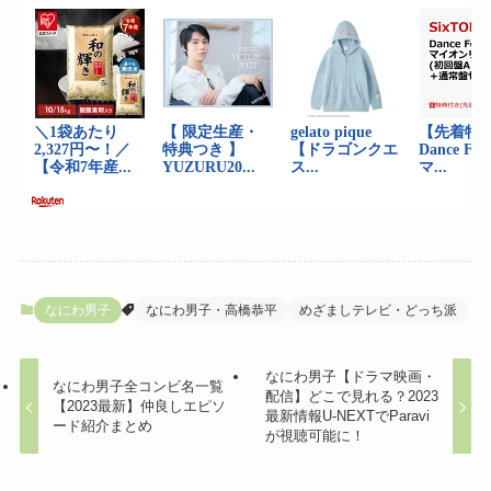
なにわ男子
なにわ男子・高橋恭平
めざましテレビ・どっち派
なにわ男子【ドラマ映画・
なにわ男子全コンビ名一覧
配信】どこで見れる？2023
【2023最新】仲良しエピソ
最新情報U-NEXTでParavi
ード紹介まとめ
が視聴可能に！