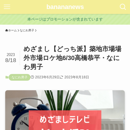
banananews
本ページはプロモーションが含まれています
ホーム
なにわ男子
めざまし【どっち派】築地市場場
2023
外市場ロケ地6/30高橋恭平・なに
8/18
わ男子
2023年6月29日
2023年8月18日
なにわ男子