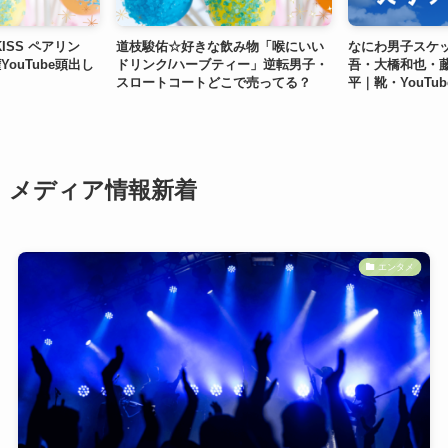
KISS ペアリン
道枝駿佑☆好きな飲み物「喉にいい
なにわ男子スケ
ouTube頭出し
ドリンク/ハーブティー」逆転男子・
吾・大橋和也・
スロートコートどこで売ってる？
平｜靴・YouTub
メディア情報新着
エンタメ