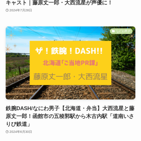
キャスト｜藤原丈一郎・大西流星が声優に！
2024年7月28日
なにわ男子
鉄腕DASH/なにわ男子【北海道・弁当】大西流星と藤
原丈一郎！函館市の五稜郭駅から木古内駅「道南いさ
りび鉄道」
2024年6月30日