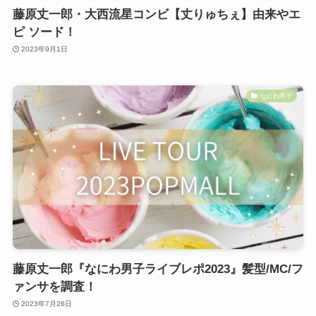
藤原丈一郎・大西流星コンビ【丈りゅちぇ】由来やエ
ピ ソード！
2023年9月1日
なにわ男子
藤原丈一郎『なにわ男子ライブレポ2023』髪型/MC/フ
ァンサを調査！
2023年7月26日