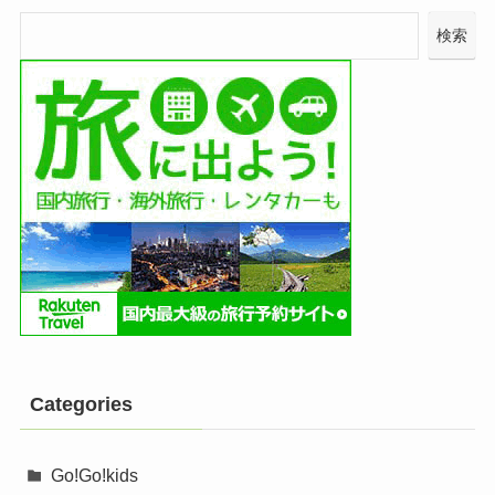
検索
Categories
Go!Go!kids