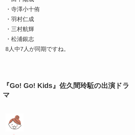
・寺澤小十侑
・羽村仁成
・三村航輝
・松浦銀志
8人中7人が同期ですね。
『Go! Go! Kids』佐久間玲駈の出演ドラ
マ