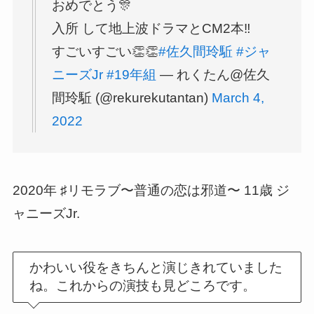
おめでとう🎊
入所 して地上波ドラマとCM2本‼
すごいすごい👏👏
#佐久間玲駈
#ジャ
ニーズJr
#19年組
— れくたん@佐久
間玲駈 (@rekurekutantan)
March 4,
2022
2020年 ♯リモラブ〜普通の恋は邪道〜 11歳 ジ
ャニーズJr.
かわいい役をきちんと演じきれていました
ね。これからの演技も見どころです。