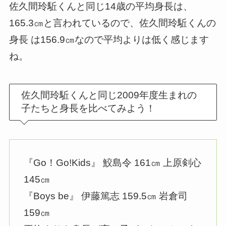
佐久間玲駈くんと同じ14歳の平均身長は、
165.3㎝と言われているので、佐久間玲駈くんの
身長 は156.9㎝なので平均よりは低く感じます
ね。
佐久間玲駈くんと同じ2009年度生まれの
子たちと身長を比べてみよう！
『Go！Go!Kids』 鮫島令 161㎝ 上原剣心
145㎝
『Boys be』 伊藤篤志 159.5㎝ 岩倉司
159㎝