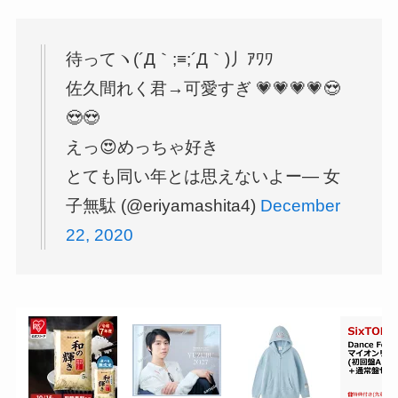
待ってヽ(´Д｀;≡;´Д｀)丿ｱﾜﾜ
佐久間れく君→可愛すぎ 💗💗💗💗😍
😍😍
えっ😍めっちゃ好き
とても同い年とは思えないよー— 女
子無駄 (@eriyamashita4)
December
22, 2020