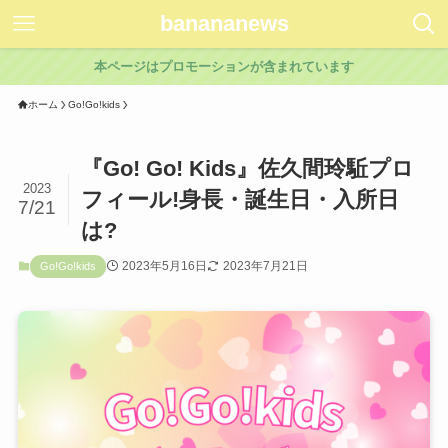
banananews
本ページはプロモーションが含まれています
ホーム
Go!Go!kids
『Go! Go! Kids』佐久間玲駈プロ
2023
フィール!身長・誕生日・入所日
7/21
は?
2023年5月16日
2023年7月21日
Go!Go!kids