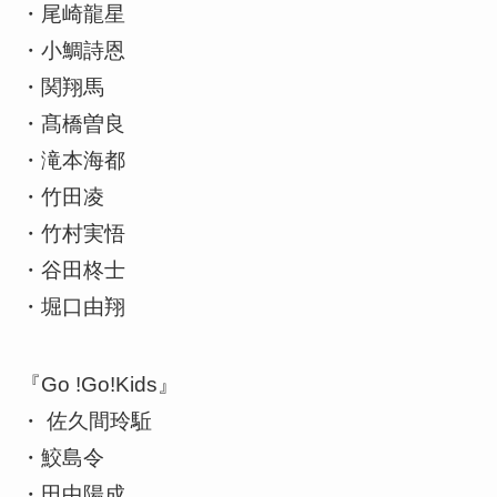
・尾崎龍星
・小鯛詩恩
・関翔馬
・髙橋曽良
・滝本海都
・竹田凌
・竹村実悟
・谷田柊士
・堀口由翔
『Go !Go!Kids』
・ 佐久間玲駈
・鮫島令
・田中陽成