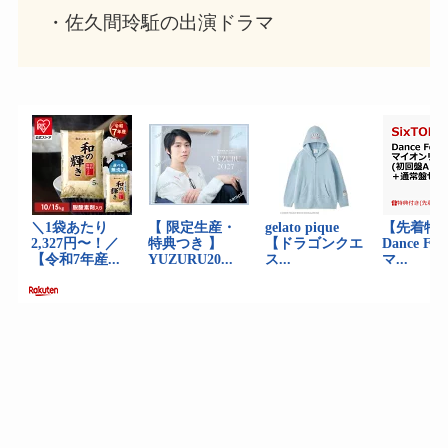
・佐久間玲駈の出演ドラマ