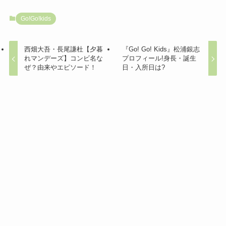
Go!Go!kids
西畑大吾・長尾謙杜【夕暮
『Go! Go! Kids』松浦銀志
れマンデーズ】コンビ名な
プロフィール!身長・誕生
ぜ？由来やエピソード！
日・入所日は?