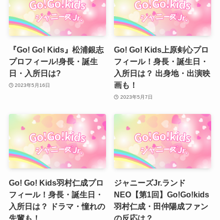
『Go! Go! Kids』松浦銀志
Go! Go! Kids上原剣心プロ
プロフィール!身長・誕生
フィール！身長・誕生日・
日・入所日は?
入所日は？ 出身地・出演映
画も！
2023年5月16日
2023年5月7日
Go! Go! Kids羽村仁成プロ
ジャニーズJr.ランド
フィール！身長・誕生日・
NEO【第1回】Go!Go!kids
入所日は？ ドラマ・憧れの
羽村仁成・田仲陽成ファン
先輩も！
の反応は？