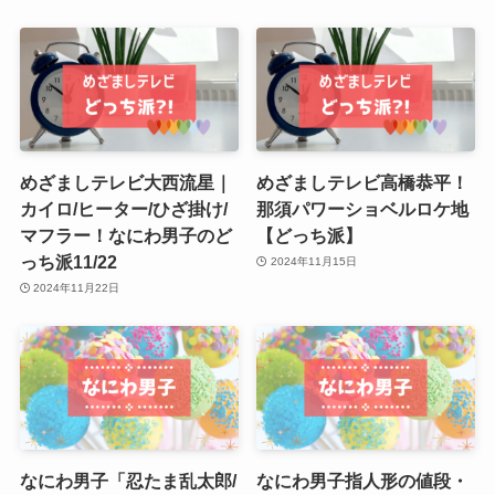
めざましテレビ大西流星｜
めざましテレビ高橋恭平！
カイロ/ヒーター/ひざ掛け/
那須パワーショベルロケ地
マフラー！なにわ男子のど
【どっち派】
っち派11/22
2024年11月15日
2024年11月22日
なにわ男子「忍たま乱太郎/
なにわ男子指人形の値段・