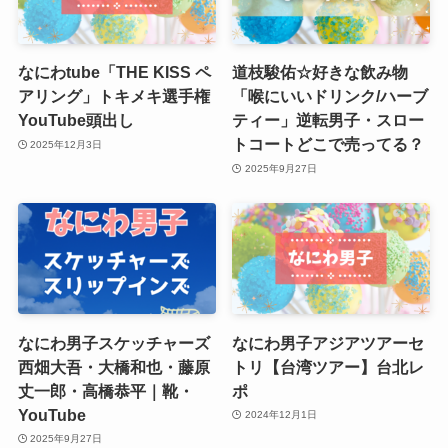
なにわtube「THE KISS ペ
道枝駿佑☆好きな飲み物
アリング」トキメキ選手権
「喉にいいドリンク/ハーブ
YouTube頭出し
ティー」逆転男子・スロー
トコートどこで売ってる？
2025年12月3日
2025年9月27日
なにわ男子スケッチャーズ
なにわ男子アジアツアーセ
西畑大吾・大橋和也・藤原
トリ【台湾ツアー】台北レ
丈一郎・高橋恭平｜靴・
ポ
YouTube
2024年12月1日
2025年9月27日